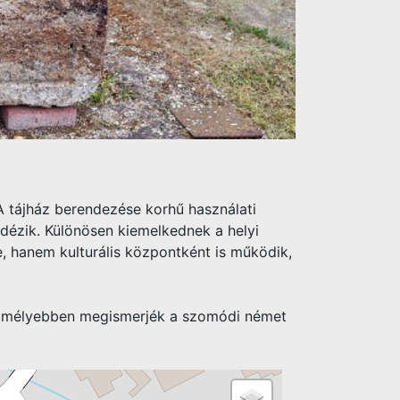
 tájház berendezése korhű használati
idézik. Különösen kiemelkednek a helyi
 hanem kulturális központként is működik,
gy mélyebben megismerjék a szomódi német