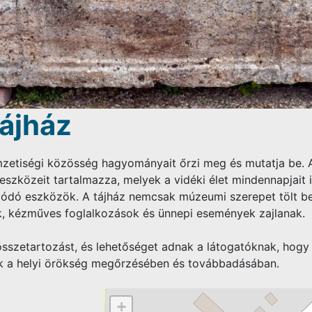
ájház
zetiségi közösség hagyományait őrzi meg és mutatja be. A
eszközeit tartalmazza, melyek a vidéki élet mindennapjait 
ódó eszközök. A tájház nemcsak múzeumi szerepet tölt be,
 kézműves foglalkozások és ünnepi események zajlanak.
 összetartozást, és lehetőséget adnak a látogatóknak, ho
szik a helyi örökség megőrzésében és továbbadásában.
+