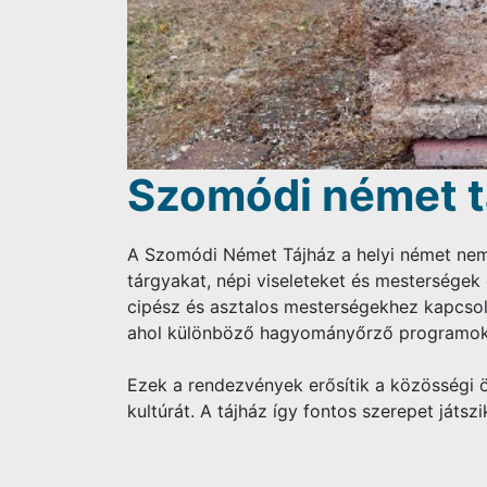
Szomódi német t
A Szomódi Német Tájház a helyi német nem
tárgyakat, népi viseleteket és mesterségek 
cipész és asztalos mesterségekhez kapcsol
ahol különböző hagyományőrző programok,
Ezek a rendezvények erősítik a közösségi
kultúrát. A tájház így fontos szerepet ját