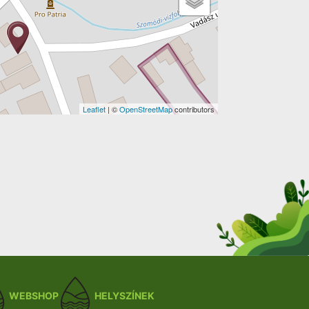
Leaflet
| ©
OpenStreetMap
contributors
WEBSHOP
HELYSZÍNEK