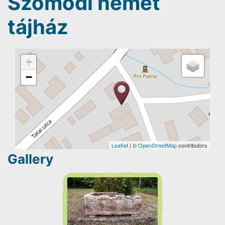
Szomódi német
tájház
+
−
Leaflet
| ©
OpenStreetMap
contributors
Gallery