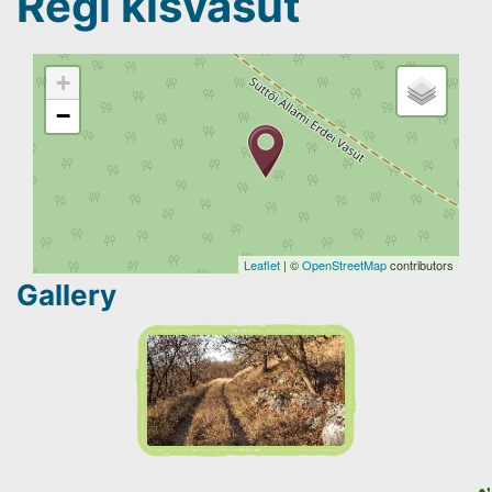
Régi kisvasút
+
−
Leaflet
| ©
OpenStreetMap
contributors
Gallery