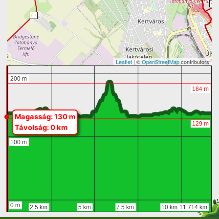
Leaflet
| ©
OpenStreetMap
contributors
Magasság: 130 m
Távolság: 0 km