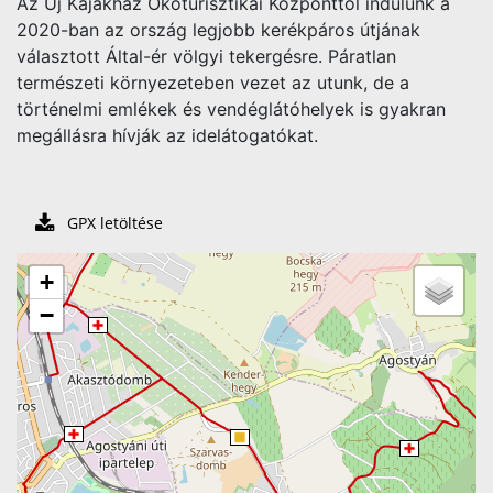
Az Új Kajakház Ökoturisztikai Központtól indulunk a
2020-ban az ország legjobb kerékpáros útjának
választott Által-ér völgyi tekergésre. Páratlan
természeti környezeteben vezet az utunk, de a
történelmi emlékek és vendéglátóhelyek is gyakran
megállásra hívják az idelátogatókat.
GPX letöltése
+
−