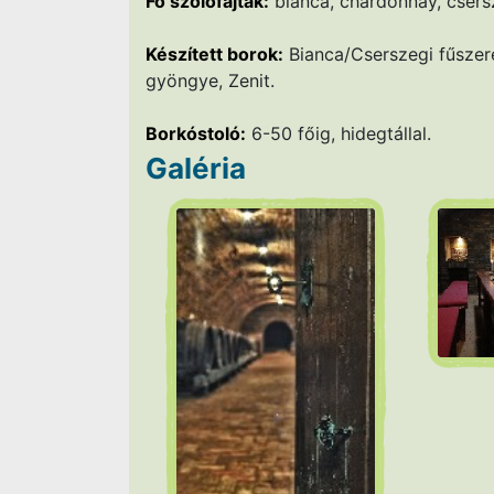
Fő szőlőfajták:
bianca, chardonnay, csersz
Készített borok:
Bianca/Cserszegi fűszere
gyöngye, Zenit.
Borkóstoló:
6-50 főig, hidegtállal.
Galéria