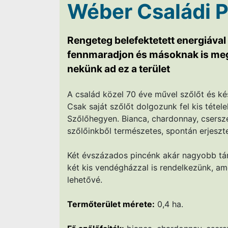
Wéber Családi P
Rengeteg belefektetett energiával
fennmaradjon és másoknak is meg 
nekünk ad ez a terület
A család közel 70 éve művel szőlőt és ké
Csak saját szőlőt dolgozunk fel kis tétel
Szőlőhegyen. Bianca, chardonnay, cserszeg
szőlőinkből természetes, spontán erjeszte
Két évszázados pincénk akár nagyobb tár
két kis vendégházzal is rendelkezünk, ame
lehetővé.
Termőterület mérete:
0,4 ha.