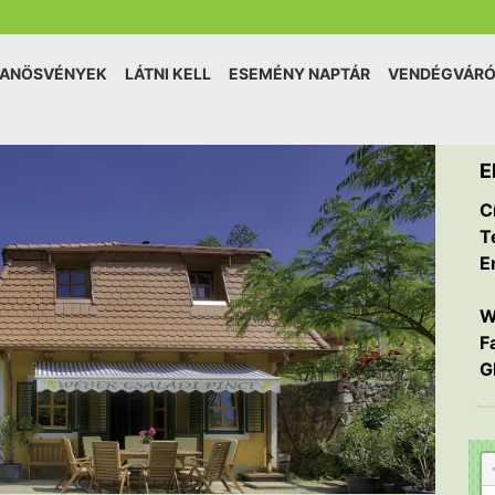
TANÖSVÉNYEK
LÁTNI KELL
ESEMÉNY NAPTÁR
VENDÉGVÁR
E
C
T
E
W
F
G