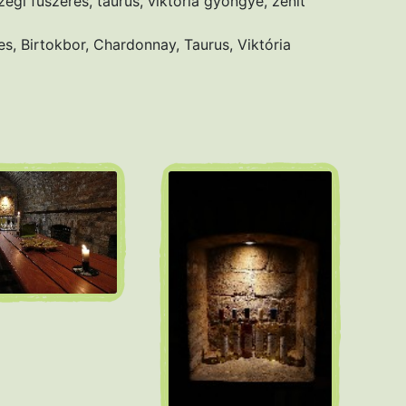
egi fűszeres, taurus, viktória gyöngye, zenit
s, Birtokbor, Chardonnay, Taurus, Viktória