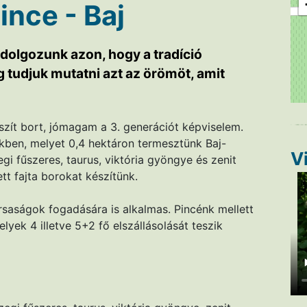
ince - Baj
 dolgozunk azon, hogy a tradíció
tudjuk mutatni azt az örömöt, amit
szít bort, jómagam a 3. generációt képviselem.
ekben, melyet 0,4 hektáron termesztünk Baj-
V
i fűszeres, taurus, viktória gyöngye és zenit
tt fajta borokat készítünk.
saságok fogadására is alkalmas. Pincénk mellett
lyek 4 illetve 5+2 fő elszállásolását teszik