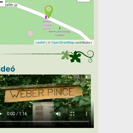
−
Leaflet
| ©
OpenStreetMap
contributors
ideó