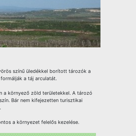
örös színű üledékkel borított tározók a
ormálják a táj arculatát.
an a környező zöld területekkel. A tározó
ín. Bár nem kifejezetten turisztikai
.
ntos a környezet felelős kezelése.