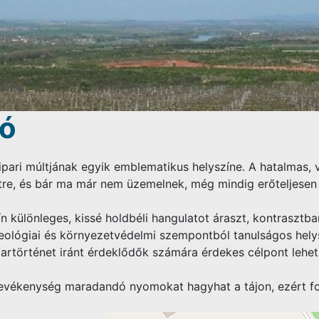
zó
ipari múltjának egyik emblematikus helyszíne. A hatalmas, v
tre, és bár ma már nem üzemelnek, még mindig erőteljesen f
ín különleges, kissé holdbéli hangulatot áraszt, kontrasztb
eológiai és környezetvédelmi szempontból tanulságos helysz
partörténet iránt érdeklődők számára érdekes célpont lehet
tevékenység maradandó nyomokat hagyhat a tájon, ezért fo