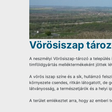
Vörösiszap táro
A neszmélyi Vörösiszap-tározó a település 
timföldgyártás melléktermékeként jöttek lé
A vörös iszap színe és a sík, hullámzó felsz
környezete csendes, ritkán látogatott, de g
látványosság, a természetjárók és a helyi i
A terület emlékeztet arra, hogy az emberi 