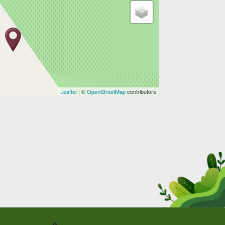
Leaflet
| ©
OpenStreetMap
contributors