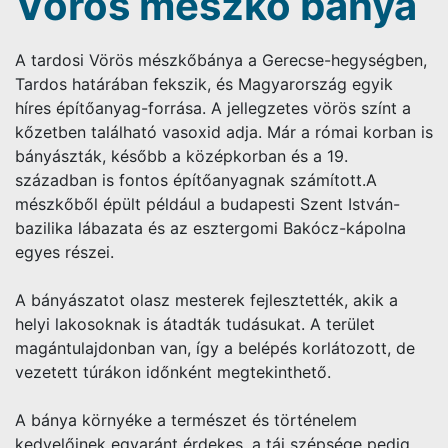
Vörös mészkő bánya
A tardosi Vörös mészkőbánya a Gerecse-hegységben,
Tardos határában fekszik, és Magyarország egyik
híres építőanyag-forrása. A jellegzetes vörös színt a
kőzetben található vasoxid adja. Már a római korban is
bányászták, később a középkorban és a 19.
században is fontos építőanyagnak számított.A
mészkőből épült például a budapesti Szent István-
bazilika lábazata és az esztergomi Bakócz-kápolna
egyes részei.
A bányászatot olasz mesterek fejlesztették, akik a
helyi lakosoknak is átadták tudásukat. A terület
magántulajdonban van, így a belépés korlátozott, de
vezetett túrákon időnként megtekinthető.
A bánya környéke a természet és történelem
kedvelőinek egyaránt érdekes, a táj szépsége pedig