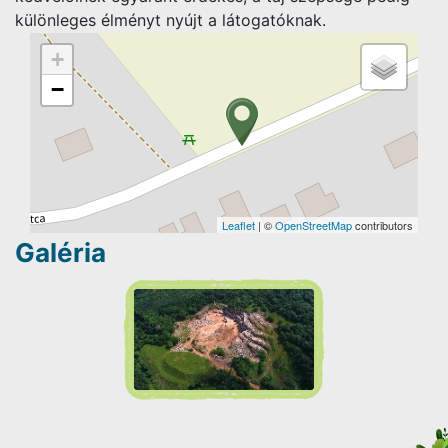
különleges élményt nyújt a látogatóknak.
+
−
Leaflet
| ©
OpenStreetMap
contributors
Galéria