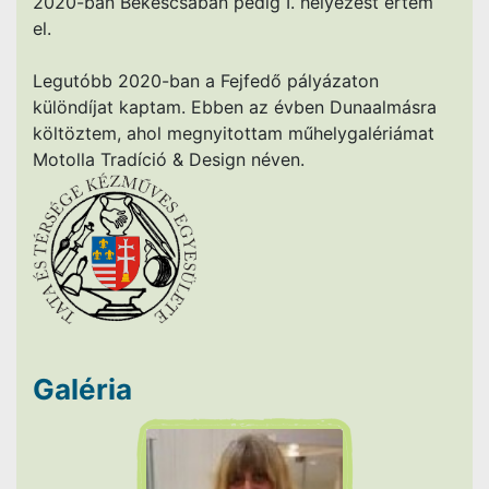
2020-ban Békéscsabán pedig I. helyezést értem
el.
Legutóbb 2020-ban a Fejfedő pályázaton
különdíjat kaptam. Ebben az évben Dunaalmásra
költöztem, ahol megnyitottam műhelygalériámat
Motolla Tradíció & Design néven.
Galéria