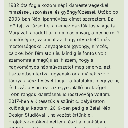
1982 óta foglalkozom népi kismesterségekkel,
hímzéssel, szövéssel és gyöngyfűzéssel. Utóbbiból
2003-ban Népi Iparművész címet szereztem. Ez
idő tájt varázsolt el a nemez csodálatos világa is.
Magával ragadott az izgalmas anyag, a benne rejlő
lehetőségek, valamint az, hogy ötvözhető más
mesterségekkel, anyagokkal (gyöngy, hímzés,
csipke, bőr, fém stb.) is. Mindig is fontos volt
számomra a megújulás, hiszem, hogy a
hagyományos népművészetet megismerve, azt
tiszteletben tartva, ugyanakkor a mának szóló
tárgyak készítésével tudjuk a fiatalokat megnyerni,
és tovább vinni ezt az egyedülálló örökséget.
Több rangos kiállításnak is résztvevője voltam.
2017-ben a Kitesszük a szűrét c. pályázaton
különdíjat kaptam. 2019-ben pedig a Zalai Népi
Design Stúdióval I. helyezést értünk el,
projektvezetőként vettem részt a munkában.