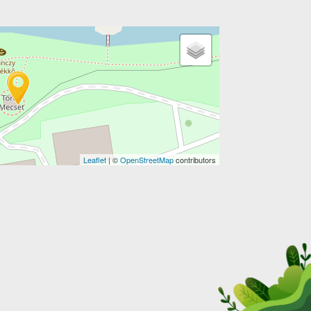
Leaflet
| ©
OpenStreetMap
contributors