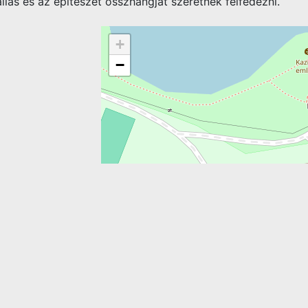
allás és az építészet összhangját szeretnék felfedezni.
+
−