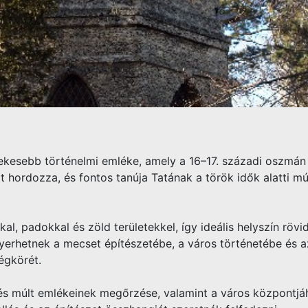
ekesebb történelmi emléke, amely a 16–17. századi oszmán 
t hordozza, és fontos tanúja Tatának a török idők alatti múl
l, padokkal és zöld területekkel, így ideális helyszín rövi
yerhetnek a mecset építészetébe, a város történetébe és a
égkörét.
a és múlt emlékeinek megőrzése, valamint a város központj