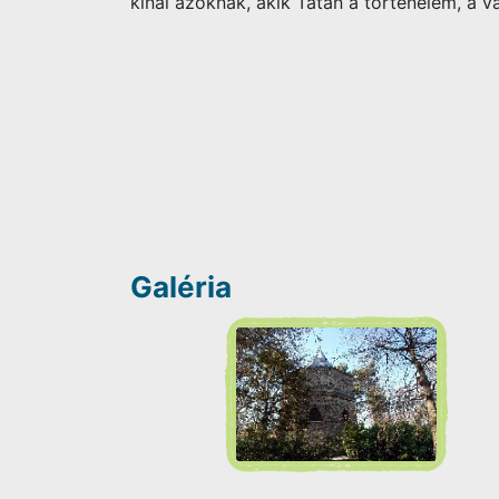
kínál azoknak, akik Tatán a történelem, a v
Galéria