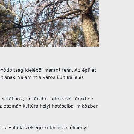
hódoltság idejéből maradt fenn. Az épület
tjának, valamint a város kulturális és
d sétákhoz, történelmi felfedező túrákhoz
z oszmán kultúra helyi hatásaiba, miközben
ához való közelsége különleges élményt