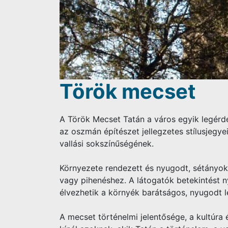
Török mecset
A Török Mecset Tatán a város egyik legérd
az oszmán építészet jellegzetes stílusjegyei
vallási sokszínűségének.
Környezete rendezett és nyugodt, sétányokka
vagy pihenéshez. A látogatók betekintést n
élvezhetik a környék barátságos, nyugodt l
A mecset történelmi jelentősége, a kultúr