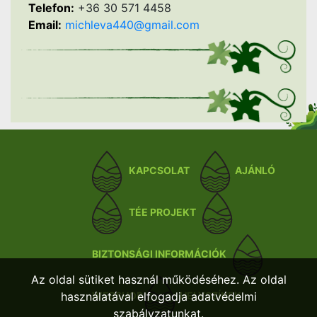
Telefon:
+36 30 571 4458
Email:
michleva440@gmail.com
KAPCSOLAT
AJÁNLÓ
TÉE PROJEKT
BIZTONSÁGI INFORMÁCIÓK
Az oldal sütiket használ működéséhez. Az oldal
használatával elfogadja adatvédelmi
WEBSHOP
HELYSZÍNEK
szabályzatunkat.