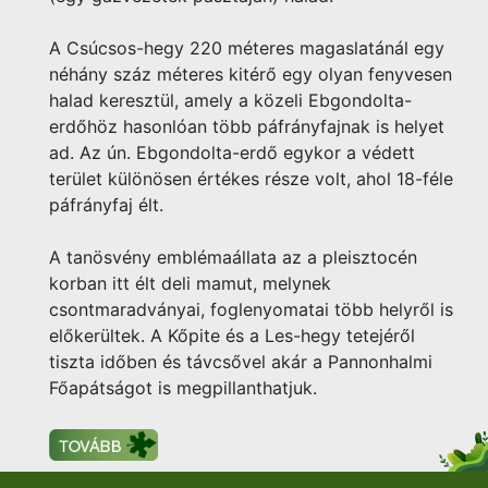
A Csúcsos-hegy 220 méteres magaslatánál egy
néhány száz méteres kitérő egy olyan fenyvesen
halad keresztül, amely a közeli Ebgondolta-
erdőhöz hasonlóan több páfrányfajnak is helyet
ad. Az ún. Ebgondolta-erdő egykor a védett
terület különösen értékes része volt, ahol 18-féle
páfrányfaj élt.
A tanösvény emblémaállata az a pleisztocén
korban itt élt deli mamut, melynek
csontmaradványai, foglenyomatai több helyről is
előkerültek. A Kőpite és a Les-hegy tetejéről
tiszta időben és távcsővel akár a Pannonhalmi
Főapátságot is megpillanthatjuk.