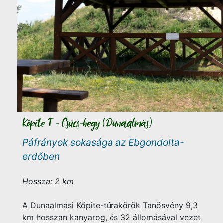
Kőpite T - Csúcs-hegy (Dunaalmás)
Páfrányok sokasága az Ebgondolta-
erdőben
Hossza: 2 km
A Dunaalmási Kőpite-túrakörök Tanösvény 9,3
km hosszan kanyarog, és 32 állomásával vezet