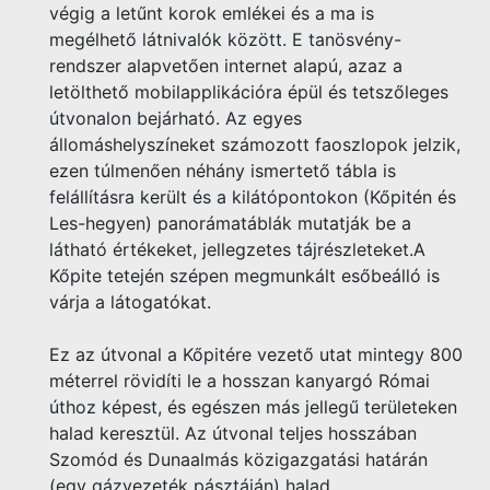
végig a letűnt korok emlékei és a ma is
megélhető látnivalók között. E tanösvény-
rendszer alapvetően internet alapú, azaz a
letölthető mobilapplikációra épül és tetszőleges
útvonalon bejárható. Az egyes
állomáshelyszíneket számozott faoszlopok jelzik,
ezen túlmenően néhány ismertető tábla is
felállításra került és a kilátópontokon (Kőpitén és
Les-hegyen) panorámatáblák mutatják be a
látható értékeket, jellegzetes tájrészleteket.A
Kőpite tetején szépen megmunkált esőbeálló is
várja a látogatókat.
Ez az útvonal a Kőpitére vezető utat mintegy 800
méterrel rövidíti le a hosszan kanyargó Római
úthoz képest, és egészen más jellegű területeken
halad keresztül. Az útvonal teljes hosszában
Szomód és Dunaalmás közigazgatási határán
(egy gázvezeték pásztáján) halad.