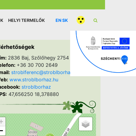
ÓK
HELYI TERMELŐK
EN
SK
lérhetőségek
ím:
2836 Baj, Szőlőhegy 2754 hrsz.
elefon:
+36 30 700 2649
mail:
stroblferenc@stroblborhaz.hu
eb:
www.stroblborhaz.hu
acebook:
stroblborhaz
PS:
47,656250 18,378880
+
−