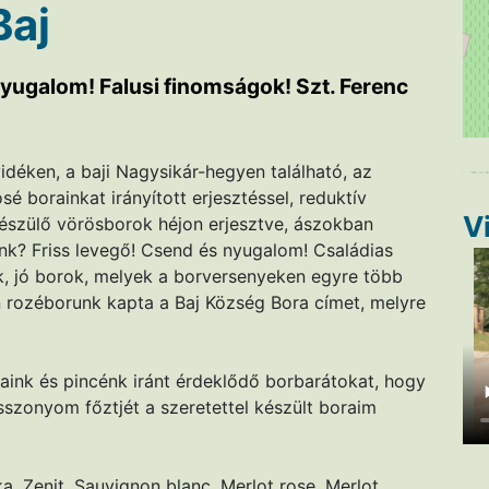
Baj
nyugalom! Falusi finomságok! Szt. Ferenc
déken, a baji Nagysikár-hegyen található, az
é borainkat irányított erjesztéssel, reduktív
V
készülő vörösborok héjon erjesztve, ászokban
dunk? Friss levegő! Csend és nyugalom! Családias
k, jó borok, melyek a borversenyeken egyre több
 rozéborunk kapta a Baj Község Bora címet, melyre
aink és pincénk iránt érdeklődő borbarátokat, hogy
szonyom főztjét a szeretettel készült boraim
ka, Zenit, Sauvignon blanc, Merlot rose, Merlot,