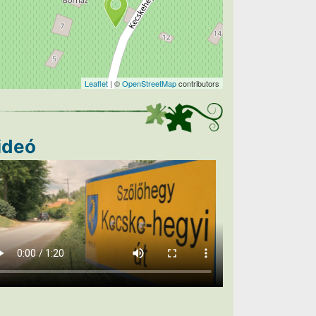
Leaflet
| ©
OpenStreetMap
contributors
ideó