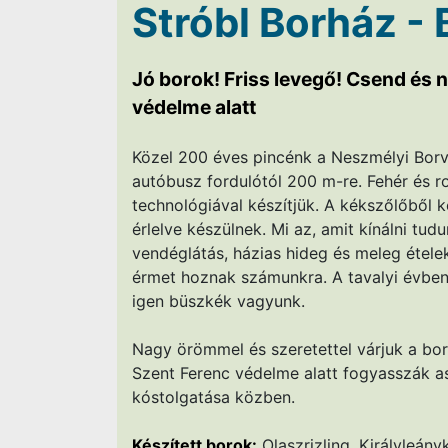
Stróbl Borház - 
Jó borok! Friss levegő! Csend és 
védelme alatt
Közel 200 éves pincénk a Neszmélyi Borvi
autóbusz fordulótól 200 m-re. Fehér és ros
technológiával készítjük. A kékszőlőből 
érlelve készülnek. Mi az, amit kínálni tu
vendéglátás, házias hideg és meleg étele
érmet hoznak számunkra. A tavalyi évben
igen büszkék vagyunk.
Nagy örömmel és szeretettel várjuk a bor
Szent Ferenc védelme alatt fogyasszák as
kóstolgatása közben.
Készített borok:
Olaszrizling, Királyleány