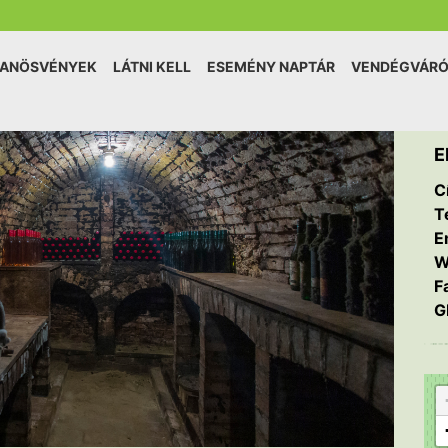
TANÖSVÉNYEK
LÁTNI KELL
ESEMÉNY NAPTÁR
VENDÉGVÁR
E
C
T
E
W
F
G