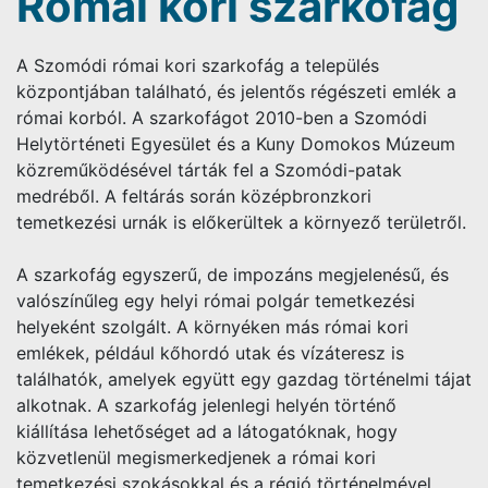
Római kori szarkofág
A Szomódi római kori szarkofág a település
központjában található, és jelentős régészeti emlék a
római korból. A szarkofágot 2010-ben a Szomódi
Helytörténeti Egyesület és a Kuny Domokos Múzeum
közreműködésével tárták fel a Szomódi-patak
medréből. A feltárás során középbronzkori
temetkezési urnák is előkerültek a környező területről.
A szarkofág egyszerű, de impozáns megjelenésű, és
valószínűleg egy helyi római polgár temetkezési
helyeként szolgált. A környéken más római kori
emlékek, például kőhordó utak és vízáteresz is
találhatók, amelyek együtt egy gazdag történelmi tájat
alkotnak. A szarkofág jelenlegi helyén történő
kiállítása lehetőséget ad a látogatóknak, hogy
közvetlenül megismerkedjenek a római kori
temetkezési szokásokkal és a régió történelmével.