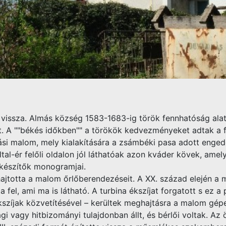
 vissza. Almás község 1583-1683-ig török fennhatóság alat
t. A ""békés időkben"" a törökök kedvezményeket adtak a f
i malom, mely kialakítására a zsámbéki pasa adott enged
 Által-ér felőli oldalon jól láthatóak azon kváder kövek, am
a készítők monogramjai.
ajtotta a malom őrlőberendezéseit. A XX. század elején a m
a fel, ami ma is látható. A turbina ékszíjat forgatott s ez 
 ékszíjak közvetítésével – kerültek meghajtásra a malom gé
i vagy hitbizományi tulajdonban állt, és bérlői voltak. Az