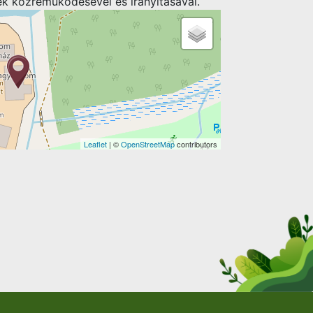
ek közreműködésével és irányításával.
Leaflet
| ©
OpenStreetMap
contributors