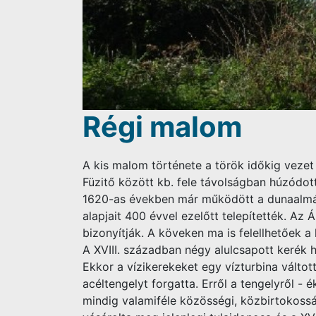
Régi malom
A kis malom története a török időkig vezet
Füzitő között kb. fele távolságban húzódot
1620-as években már működött a dunaalmás
alapjait 400 évvel ezelőtt telepítették. Az
bizonyítják. A köveken ma is felellhetőek 
A XVIII. században négy alulcsapott kerék h
Ekkor a vízikerekeket egy vízturbina váltott
acéltengelyt forgatta. Erről a tengelyről -
mindig valamiféle közösségi, közbirtokosság