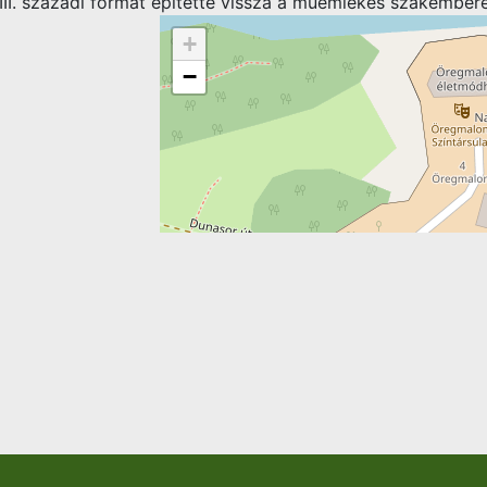
VIII. századi formát építette vissza a műemlékes szakember
+
−