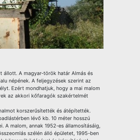
t állott. A magyar-török határ Almás és
alu népének. A feljegyzések szerint az
élyt. Ezért mondhatjuk, hogy a mai malom
elyek az akkori kőfaragók szakértelmét
almot korszerűsítették és átépítették.
a padlástérben lévő kb. 10 méter hosszú
pei. A malom, annak 1952-es államosításáig,
 összeomlás szélén álló épületet, 1995-ben