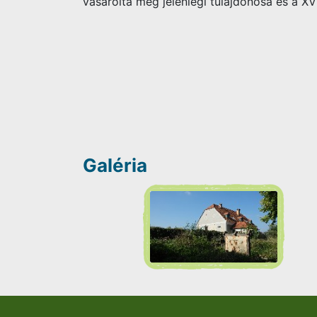
vásárolta meg jelenlegi tulajdonosa és a X
Galéria