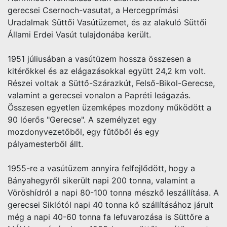
gerecsei Csernoch-vasutat, a Hercegprímási
Uradalmak Süttői Vasútüzemet, és az alakuló Süttői
Állami Erdei Vasút tulajdonába került.
1951 júliusában a vasútüzem hossza összesen a
kitérőkkel és az elágazásokkal együtt 24,2 km volt.
Részei voltak a Süttő-Szárazkút, Felső-Bikol-Gerecse,
valamint a gerecsei vonalon a Papréti leágazás.
Összesen egyetlen üzemképes mozdony működött a
90 lóerős "Gerecse". A személyzet egy
mozdonyvezetőből, egy fűtőből és egy
pályamesterből állt.
1955-re a vasútüzem annyira felfejlődött, hogy a
Bányahegyről sikerült napi 200 tonna, valamint a
Vöröshídról a napi 80-100 tonna mészkő leszállítása. A
gerecsei Siklótól napi 40 tonna kő szállításához járult
még a napi 40-60 tonna fa lefuvarozása is Süttőre a