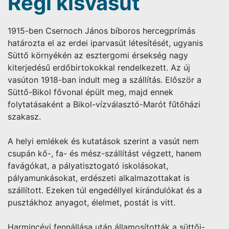
Régi kisvasút
1915-ben Csernoch János bíboros hercegprímás
határozta el az erdei iparvasút létesítését, ugyanis
Süttő környékén az esztergomi érsekség nagy
kiterjedésű erdőbirtokokkal rendelkezett. Az új
vasúton 1918-ban indult meg a szállítás. Először a
Süttő-Bikol fővonal épült meg, majd ennek
folytatásaként a Bikol-vízválasztó-Marót fűtőházi
szakasz.
A helyi emlékek és kutatások szerint a vasút nem
csupán kő-, fa- és mész-szállítást végzett, hanem
favágókat, a pályatisztogató iskolásokat,
pályamunkásokat, erdészeti alkalmazottakat is
szállított. Ezeken túl engedéllyel kirándulókat és a
pusztákhoz anyagot, élelmet, postát is vitt.
Harmincévi fennállása után államosították a süttői-