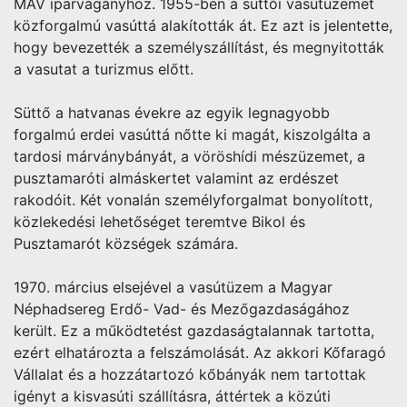
MÁV iparvágányhoz. 1955-ben a süttői vasútüzemet
közforgalmú vasúttá alakították át. Ez azt is jelentette,
hogy bevezették a személyszállítást, és megnyitották
a vasutat a turizmus előtt.
Süttő a hatvanas évekre az egyik legnagyobb
forgalmú erdei vasúttá nőtte ki magát, kiszolgálta a
tardosi márványbányát, a vöröshídi mészüzemet, a
pusztamaróti almáskertet valamint az erdészet
rakodóit. Két vonalán személyforgalmat bonyolított,
közlekedési lehetőséget teremtve Bikol és
Pusztamarót községek számára.
1970. március elsejével a vasútüzem a Magyar
Néphadsereg Erdő- Vad- és Mezőgazdaságához
került. Ez a működtetést gazdaságtalannak tartotta,
ezért elhatározta a felszámolását. Az akkori Kőfaragó
Vállalat és a hozzátartozó kőbányák nem tartottak
igényt a kisvasúti szállításra, áttértek a közúti