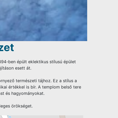
zet
94-ben épült eklektikus stílusú épület
ításon esett át.
nyező természeti tájhoz. Ez a stílus a
ikai értékkel is bír. A templom belső tere
itást és hagyományokat.
leges örökséget.