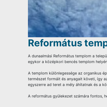
Református temp
A dunaalmási Református templom a települé
egykor a középkori bencés templom helyén á
A templom különlegessége az organikus épít
természet formáit és anyagait követi, így az
egyszerre ad teret a mély áhítatnak és a kö
A református gyülekezet számára fontos, ho