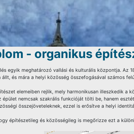
lom - organikus építés
s egyik meghatározó vallási és kulturális központja. Az 18
llt, és mára a helyi közösség összefogásával számos felúj
észet elemeiben rejlik, mely harmonikusan illeszkedik a kör
 épület nemcsak szakrális funkcióját tölti be, hanem esztét
zösségi összejöveteleknek, ezzel is erősítve a helyi ident
gy építészetileg és közösségileg is megőrizze ezt a külön