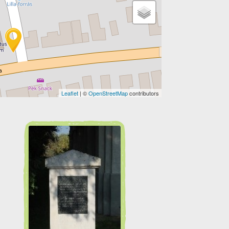
Leaflet
| ©
OpenStreetMap
contributors