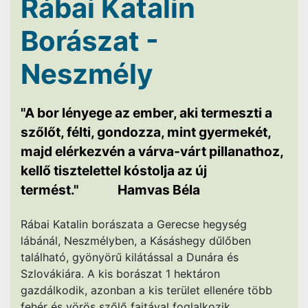
Rábai Katalin
Borászat -
Neszmély
"A bor lényege az ember, aki termeszti a
szőlőt, félti, gondozza, mint gyermekét,
majd elérkezvén a várva-várt pillanathoz,
kellő tisztelettel kóstolja az új
termést." Hamvas Béla
Rábai Katalin borászata a Gerecse hegység
lábánál, Neszmélyben, a Kásáshegy dűlőben
található, gyönyörű kilátással a Dunára és
Szlovákiára. A kis borászat 1 hektáron
gazdálkodik, azonban a kis terület ellenére több
fehér és vörös szőlő fajtával foglalkozik.