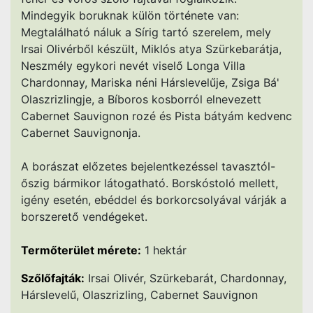
Mindegyik boruknak külön története van:
Megtalálható náluk a Sírig tartó szerelem, mely
Irsai Olivérből készült, Miklós atya Szürkebarátja,
Neszmély egykori nevét viselő Longa Villa
Chardonnay, Mariska néni Hárslevelűje, Zsiga Bá'
Olaszrizlingje, a Bíboros kosborról elnevezett
Cabernet Sauvignon rozé és Pista bátyám kedvenc
Cabernet Sauvignonja.
A borászat előzetes bejelentkezéssel tavasztól-
őszig bármikor látogatható. Borskóstoló mellett,
igény esetén, ebéddel és borkorcsolyával várják a
borszerető vendégeket.
Termőterület mérete:
1 hektár
Szőlőfajták:
Irsai Olivér, Szürkebarát, Chardonnay,
Hárslevelű, Olaszrizling, Cabernet Sauvignon