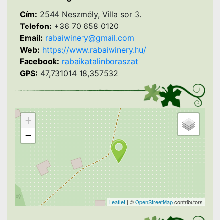
Cím:
2544 Neszmély, Villa sor 3.
Telefon:
+36 70 658 0120
Email:
rabaiwinery@gmail.com
Web:
https://www.rabaiwinery.hu/
Facebook:
rabaikatalinboraszat
GPS:
47,731014 18,357532
+
−
Leaflet
| ©
OpenStreetMap
contributors