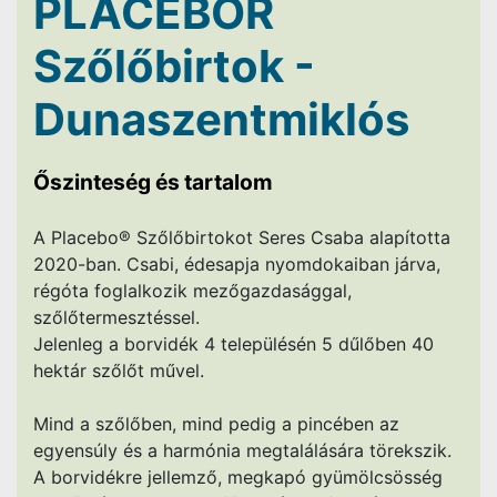
PLACEBOR
Szőlőbirtok -
Dunaszentmiklós
Őszinteség és tartalom
A Placebo® Szőlőbirtokot Seres Csaba alapította
2020-ban. Csabi, édesapja nyomdokaiban járva,
régóta foglalkozik mezőgazdasággal,
szőlőtermesztéssel.
Jelenleg a borvidék 4 településén 5 dűlőben 40
hektár szőlőt művel.
Mind a szőlőben, mind pedig a pincében az
egyensúly és a harmónia megtalálására törekszik.
A borvidékre jellemző, megkapó gyümölcsösség