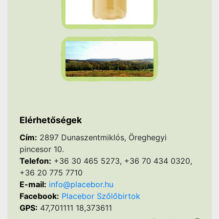
Elérhetőségek
Cím:
2897 Dunaszentmiklós, Öreghegyi
pincesor 10.
Telefon:
+36 30 465 5273, +36 70 434 0320,
+36 20 775 7710
E-mail:
info@placebor.hu
Facebook:
Placebor Szőlőbirtok
GPS:
47,701111 18,373611