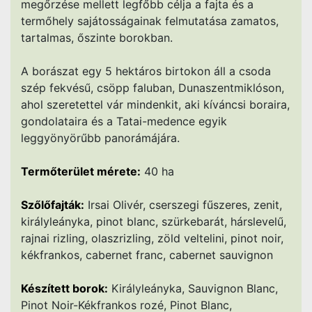
megőrzése mellett legfőbb célja a fajta és a
termőhely sajátosságainak felmutatása zamatos,
tartalmas, őszinte borokban.
A borászat egy 5 hektáros birtokon áll a csoda
szép fekvésű, csöpp faluban, Dunaszentmiklóson,
ahol szeretettel vár mindenkit, aki kíváncsi boraira,
gondolataira és a Tatai-medence egyik
leggyönyörűbb panorámájára.
Termőterület mérete:
40 ha
Szőlőfajták:
Irsai Olivér, cserszegi fűszeres, zenit,
királyleányka, pinot blanc, szürkebarát, hárslevelű,
rajnai rizling, olaszrizling, zöld veltelini, pinot noir,
kékfrankos, cabernet franc, cabernet sauvignon
Készített borok:
Királyleányka, Sauvignon Blanc,
Pinot Noir-Kékfrankos rozé, Pinot Blanc,