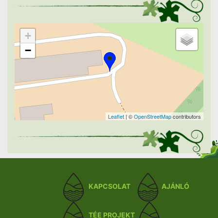
+
−
Leaflet
| ©
OpenStreetMap
contributors
KAPCSOLAT
AJÁNLÓ
TÉE PROJEKT