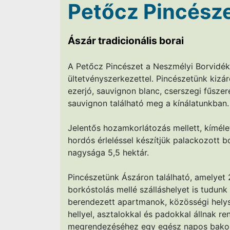
Petőcz Pincésze
Ászár tradicionális borai
A Petőcz Pincészet a Neszmélyi Borvidék f
ültetvényszerkezettel. Pincészetünk kizár
ezerjó, sauvignon blanc, cserszegi fűszeres
sauvignon található meg a kínálatunkban.
Jelentős hozamkorlátozás mellett, kímélet
hordós érleléssel készítjük palackozott bo
nagysága 5,5 hektár.
Pincészetünk Ászáron található, amelyet
borkóstolás mellé szálláshelyet is tudun
berendezett apartmanok, közösségi helysé
hellyel, asztalokkal és padokkal állnak re
megrendezéséhez egy egész napos bakony