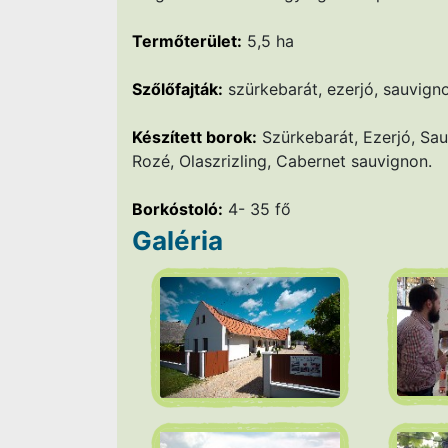
Termőterület:
5,5 ha
Szőlőfajták:
szürkebarát, ezerjó, sauvignon
Készített borok:
Szürkebarát, Ezerjó, Sauv
Rozé, Olaszrizling, Cabernet sauvignon.
Borkóstoló:
4- 35 fő
Galéria