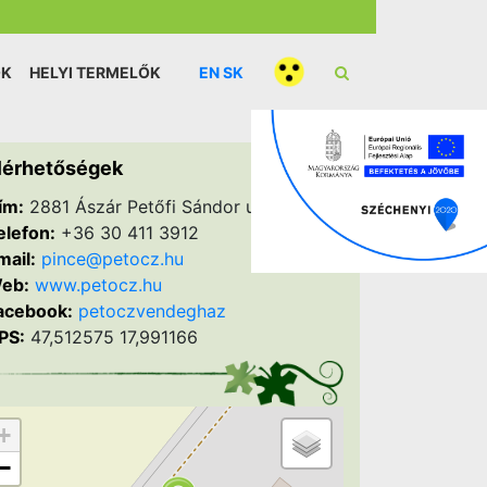
ÓK
HELYI TERMELŐK
EN
SK
lérhetőségek
ím:
2881 Ászár Petőfi Sándor utca 64.
elefon:
+36 30 411 3912
mail:
pince@petocz.hu
eb:
www.petocz.hu
acebook:
petoczvendeghaz
PS:
47,512575 17,991166
+
−