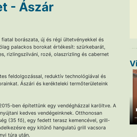
t - Ászár
iatal borászata, új és régi ültetvényekkel és
ólag palackos borokat értékesít: szürkebarát,
, rizlingszilváni, rozé, olaszrizling és cabernet
V
es feldolgozással, reduktív technológiával és
rainkat. Ászári és kerékteleki termőterületeink
 2015-ben építettünk egy vendégházzal karöltve. A
k nyújtani kedves vendégeinknek. Otthonosan
g (35 fő), egy fedett terasz kemencével, grill-
ndelkezésre egy kitűnő hangulatú grill vacsora
i túra után.