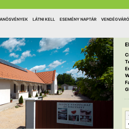
TANÖSVÉNYEK
LÁTNI KELL
ESEMÉNY NAPTÁR
VENDÉGVÁR
E
C
T
E
W
F
G