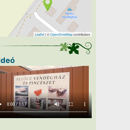
Leaflet
| ©
OpenStreetMap
contributors
ideó