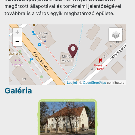
megőrzött állapotával és történelmi jelentőségével
továbbra is a város egyik meghatározó épülete.
+
−
Leaflet
| ©
OpenStreetMap
contributors
Galéria