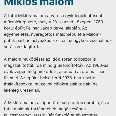
Miklós malom
A tatai Miklós-malom a város egyik legjelentősebb
műemléképülete, mely a 18. század közepén, 1760
körül épült Fellner Jakab tervei alapján. Az
egyemeletes, nyeregtetős malomépület a Malom-
patak partján helyezkedik el, és az egykori vízimalmok
sorát gazdagította.
A malom működését az idők során többször is
megszakították, de mindig újraindították. Az 1960-as
évek végén még működött, azonban azóta már nem
üzemel. Az épület belső terét 1973-ban kisebb
átalakításokkal múzeumi célokra alakították, de
jelenleg üresen áll.
A Miklós-malom az ipari örökség fontos darabja, és a
tatai malmok történetének megértésében
kulcsszerepet játszik. Bár funkcióját elvesztette,