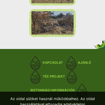
KAPCSOLAT
AJÁNLÓ
TÉE PROJEKT
BIZTONSÁGI INFORMÁCIÓK
Az oldal sütiket használ működéséhez. Az oldal
használatával elfogadja adatvédelmi
WEBSHOP
HELYSZÍNEK