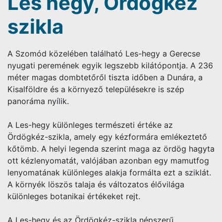
Les hegy, Ördögkéz
szikla
A Szomód közelében található Les-hegy a Gerecse
nyugati peremének egyik legszebb kilátópontja. A 236
méter magas dombtetőről tiszta időben a Dunára, a
Kisalföldre és a környező településekre is szép
panoráma nyílik.
A Les-hegy különleges természeti értéke az
Ördögkéz-szikla, amely egy kézformára emlékeztető
kőtömb. A helyi legenda szerint maga az ördög hagyta
ott kézlenyomatát, valójában azonban egy mamutfog
lenyomatának különleges alakja formálta ezt a sziklát.
A környék löszös talaja és változatos élővilága
különleges botanikai értékeket rejt.
A Les-hegy és az Ördögkéz-szikla népszerű