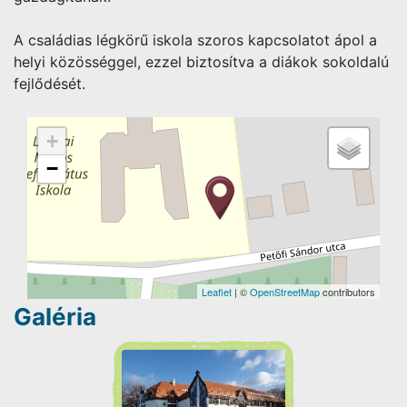
A családias légkörű iskola szoros kapcsolatot ápol a
helyi közösséggel, ezzel biztosítva a diákok sokoldalú
fejlődését.
+
−
Leaflet
| ©
OpenStreetMap
contributors
Galéria