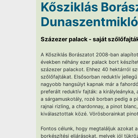
Kősziklás Borás
Dunaszentmikl
Százezer palack - saját szőlőfajtá
A Kősziklás Borászatot 2008-ban alapítot
években néhány ezer palack bort készítet
százezer palackot. Ehhez 40 hektárról szü
szőlőfajtákat. Elsősorban reduktív jellegű
nagyobb hangsúlyt kapnak már a fahordós
preferált reduktív fajták: a királyleányka, 
a sárgamuskotály, rozé borban pedig a pin
rajnai rizling, a chardonnay, a pinot blanc
kiválasztottak közé. Vörösborainkat pinot
Fontos célunk, hogy megtaláljuk azokat a 
borkészítési eljárásokat, melyek jól tükr