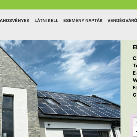
TANÖSVÉNYEK
LÁTNI KELL
ESEMÉNY NAPTÁR
VENDÉGVÁR
E
C
T
E
W
F
G