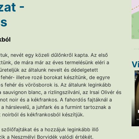
zat -
ós
kból
tuk, nevét egy közeli dűlőnkről kapta. Az első
tünk, de mára már az éves termelésünk eléri a
V
reteljük az általunk nevelt és dédelgetett
 fehér- illetve rozé borokat készítünk, de egyre
 fehér és vörösborok is. Az általunk leginkább
a sauvignon blanc, a rizlingszilváni, az Irsai Olivér és
ot noir és a kékfrankos. A fahordós fajtáknál a
, a hárslevelű, a juhfark és a furmint tartoznak a
 noirból és kékfrankosból készítjük.
szőlőfajtákat és a hozzájuk leginkább illő
özik a Neszmélyi Borvidék valódi értékét.