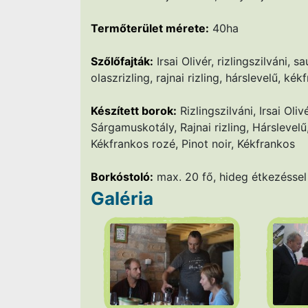
Termőterület mérete:
40ha
Szőlőfajták:
Irsai Olivér, rizlingszilváni,
olaszrizling, rajnai rizling, hárslevelű, ké
Készített borok:
Rizlingszilváni, Irsai Oli
Sárgamuskotály, Rajnai rizling, Hárslevelű
Kékfrankos rozé, Pinot noir, Kékfrankos
Borkóstoló:
max. 20 fő, hideg étkezéssel
Galéria