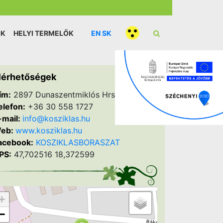
ÓK
HELYI TERMELŐK
EN
SK
lérhetőségek
ím:
2897 Dunaszentmiklós Hrsz.: 477
elefon:
+36 30 558 1727
-mail:
info@kosziklas.hu
eb:
www.kosziklas.hu
acebook:
KOSZIKLASBORASZAT
PS:
47,702516 18,372599
+
−