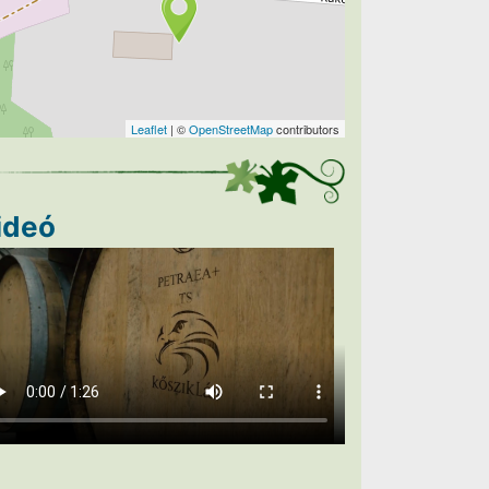
Leaflet
| ©
OpenStreetMap
contributors
ideó