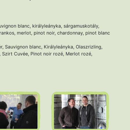
 sauvignon blanc, királyleányka, sárgamuskotály,
kfrankos, merlot, pinot noir, chardonnay, pinot blanc
vér, Sauvignon blanc, Királyleányka, Olaszrizling,
, Szirt Cuvée, Pinot noir rozé, Merlot rozé,