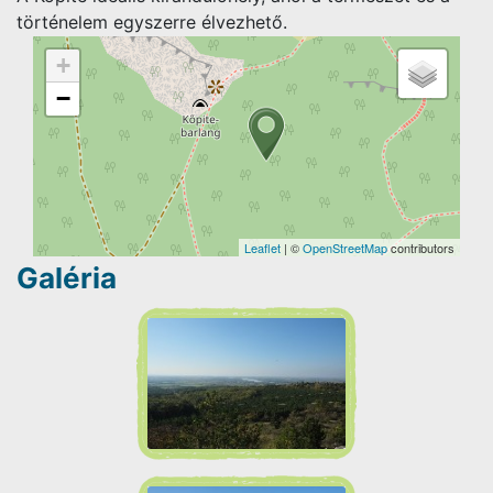
történelem egyszerre élvezhető.
+
−
Leaflet
| ©
OpenStreetMap
contributors
Galéria