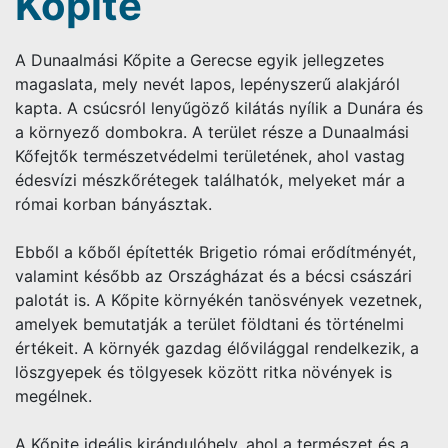
Kőpite
A Dunaalmási Kőpite a Gerecse egyik jellegzetes
magaslata, mely nevét lapos, lepényszerű alakjáról
kapta. A csúcsról lenyűgöző kilátás nyílik a Dunára és
a környező dombokra. A terület része a Dunaalmási
Kőfejtők természetvédelmi területének, ahol vastag
édesvízi mészkőrétegek találhatók, melyeket már a
római korban bányásztak.
Ebből a kőből építették Brigetio római erődítményét,
valamint később az Országházat és a bécsi császári
palotát is. A Kőpite környékén tanösvények vezetnek,
amelyek bemutatják a terület földtani és történelmi
értékeit. A környék gazdag élővilággal rendelkezik, a
löszgyepek és tölgyesek között ritka növények is
megélnek.
A Kőpite ideális kirándulóhely, ahol a természet és a