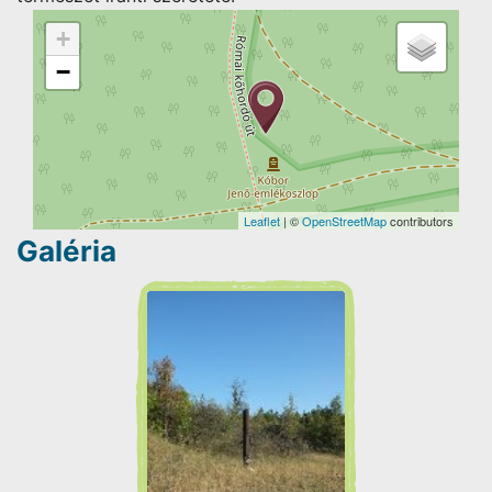
+
−
Leaflet
| ©
OpenStreetMap
contributors
Galéria