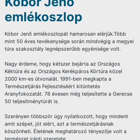
Kóbor Jenő
emlékoszlop
Kóbor Jenő emlékoszlopát hamarosan elérjük.Több
mint 50 éves tevékenysége során mindvégig a megyei
túra szakosztály legnépszerűbb egyénisége volt.
Nagy érdeme, hogy kétszer bejárta az Országos
Kéktúra és az Országos Kerékpáros Körtúra közel
2000 km-es útvonalát. 1991-ben megkapta a
Természetjárás Fejlesztéséért kitüntetés
Aranyfokozatát. 78 évesen még teljesítette a Gerecse
50 teljesítménytúrát is.
Szerényen többször úgy nyilatkozott, hogy mindent
amit szépet, jót elért, azt a természetjárásnak
köszönheti. Életének meghatározó tényezője volt a
természet iránti szeretete.