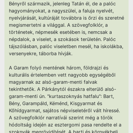
Bényről származik, jelenleg Tatán él, de a palóc
hagyományokat, a nagyszülei, a faluja nyelvét,
nyelvjárását, kultúráját továbbra is őrzi és szeretné
megismertetni a világgal. A szövegfolklór, a
történetek, népmesék esetében is, nemcsak a
népdalok, a viselet, a szokások területén. Palóc
tájszólásban, palóc viseletben mesél, ha iskolákba,
versenyekre, táborba hívják.
A Garam folyó mentének három, földrajzi és
kulturális értelemben vett nagyobb egységéből
magyarnak az alsó-garam-menti falvak
tekinthetők. A Párkánytól északra elterülő alsó-
garam-menti ún. "kurtaszoknyás hatfalu": Bart,
Bény, Garampáld, Kéménd, Kisgyarmat és
Kőhídgyarmat, sajátos népviseletéről vált híressé.
A szövegfolklór narratívái szerint még a török
hódoltság idején az esztergomi pasa rendelte el a
szoknyák megrövidítését. A barti és környékbeli