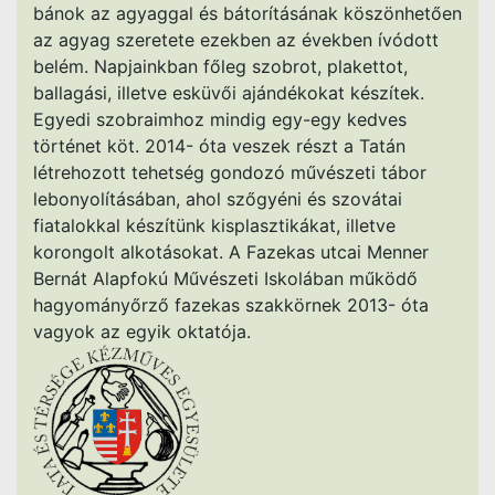
bánok az agyaggal és bátorításának köszönhetően
az agyag szeretete ezekben az években ívódott
belém. Napjainkban főleg szobrot, plakettot,
ballagási, illetve esküvői ajándékokat készítek.
Egyedi szobraimhoz mindig egy-egy kedves
történet köt. 2014- óta veszek részt a Tatán
létrehozott tehetség gondozó művészeti tábor
lebonyolításában, ahol szőgyéni és szovátai
fiatalokkal készítünk kisplasztikákat, illetve
korongolt alkotásokat. A Fazekas utcai Menner
Bernát Alapfokú Művészeti Iskolában működő
hagyományőrző fazekas szakkörnek 2013- óta
vagyok az egyik oktatója.