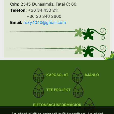
Cím:
2545 Dunaalmás. Tatai út 60.
Telefon:
+36 34 450 211
+36 30 346 2600
Email:
roxy4040@gmail.com
KAPCSOLAT
AJÁNLÓ
TÉE PROJEKT
BIZTONSÁGI INFORMÁCIÓK
Az oldal sütiket használ működéséhez. Az oldal