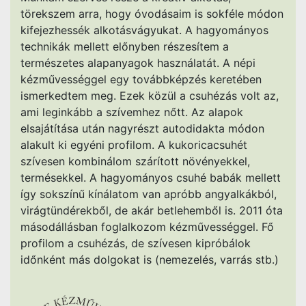
törekszem arra, hogy óvodásaim is sokféle módon
kifejezhessék alkotásvágyukat. A hagyományos
technikák mellett előnyben részesítem a
természetes alapanyagok használatát. A népi
kézművességgel egy továbbképzés keretében
ismerkedtem meg. Ezek közül a csuhézás volt az,
ami leginkább a szívemhez nőtt. Az alapok
elsajátítása után nagyrészt autodidakta módon
alakult ki egyéni profilom. A kukoricacsuhét
szívesen kombinálom szárított növényekkel,
termésekkel. A hagyományos csuhé babák mellett
így sokszínű kínálatom van apróbb angyalkákból,
virágtündérekből, de akár betlehemből is. 2011 óta
másodállásban foglalkozom kézművességgel. Fő
profilom a csuhézás, de szívesen kipróbálok
időnként más dolgokat is (nemezelés, varrás stb.)