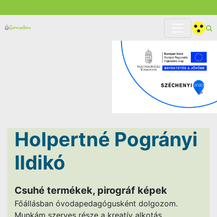
Holpertné Pogrányi
Ildikó
Csuhé termékek, pirográf képek
Főállásban óvodapedagógusként dolgozom.
Munkám szerves része a kreatív alkotás,