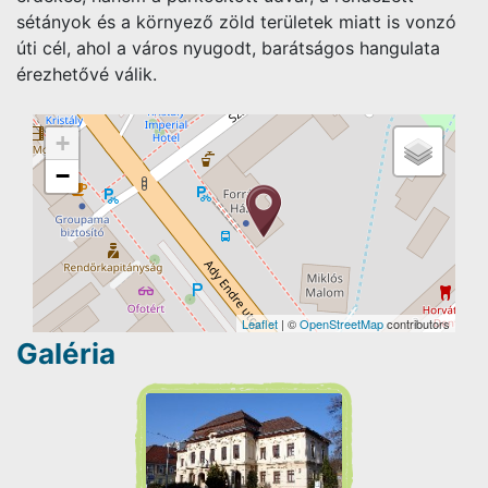
sétányok és a környező zöld területek miatt is vonzó
úti cél, ahol a város nyugodt, barátságos hangulata
érezhetővé válik.
+
−
Leaflet
| ©
OpenStreetMap
contributors
Galéria