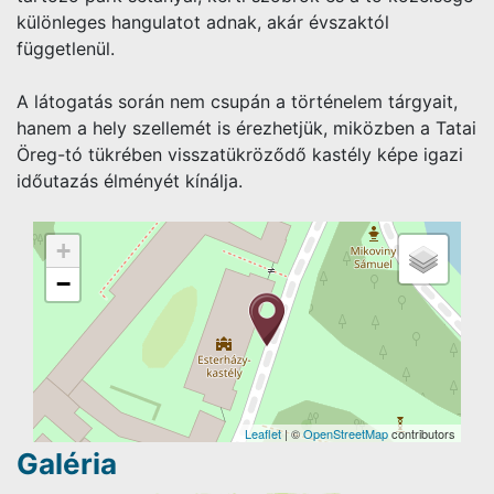
különleges hangulatot adnak, akár évszaktól
függetlenül.
A látogatás során nem csupán a történelem tárgyait,
hanem a hely szellemét is érezhetjük, miközben a Tatai
Öreg-tó tükrében visszatükröződő kastély képe igazi
időutazás élményét kínálja.
+
−
Leaflet
| ©
OpenStreetMap
contributors
Galéria