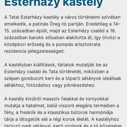
Esterházy kastély
A Tatai Esterházy-kastély a város történelmi szívében
emelkedik, a patinás Öreg-tó partján. Eredetileg a 14–
15. században épült, majd az Esterházy család a 18.
században barokk stílusban alakította át, így ötvözi a
középkori erősség és a pompás arisztokrata
rezidencia jellegzetességeit.
A kastélyban kiállítások, tárlatok mutatják be az
Esterházy család és Tata történetét, miközben a
szépen gondozott kert és a tóparti sétányok ideálisak
sétákhoz, fotózáshoz vagy piknikezéshez.
A kastély kívülről masszív falakkal és tornyokkal
mutatja a hatalmat, belül viszont elegáns termeiben a
fény, a freskók és a klasszikus bútorok harmóniája
tárja a látogatók elé a régi korok életét. A kastélyhoz
tartozó park sétányai, kerti szobrok és a tó közelsége