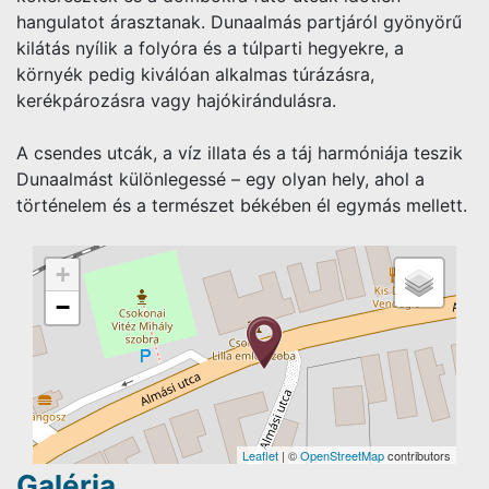
hangulatot árasztanak. Dunaalmás partjáról gyönyörű
kilátás nyílik a folyóra és a túlparti hegyekre, a
környék pedig kiválóan alkalmas túrázásra,
kerékpározásra vagy hajókirándulásra.
A csendes utcák, a víz illata és a táj harmóniája teszik
Dunaalmást különlegessé – egy olyan hely, ahol a
történelem és a természet békében él egymás mellett.
+
−
Leaflet
| ©
OpenStreetMap
contributors
Galéria