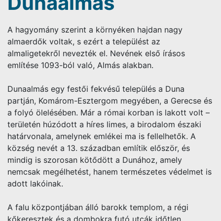
Dunaalmás
A hagyomány szerint a környéken hajdan nagy
almaerdők voltak, s ezért a települést az
almaligetekről nevezték el. Nevének első írásos
említése 1093-ból való, Almás alakban.
Dunaalmás egy festői fekvésű település a Duna
partján, Komárom-Esztergom megyében, a Gerecse és
a folyó ölelésében. Már a római korban is lakott volt –
területén húzódott a híres limes, a birodalom északi
határvonala, amelynek emlékei ma is fellelhetők. A
község nevét a 13. században említik először, és
mindig is szorosan kötődött a Dunához, amely
nemcsak megélhetést, hanem természetes védelmet is
adott lakóinak.
A falu központjában álló barokk templom, a régi
kőkeresztek és a dombokra futó utcák időtlen