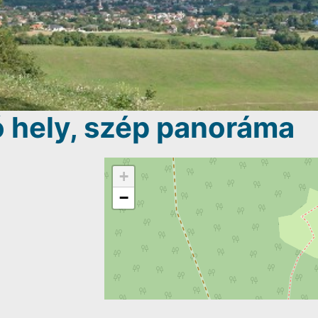
ó hely, szép panoráma
+
−