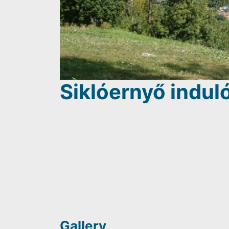
Siklóernyő indul
Gallery