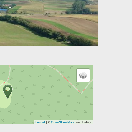
Leaflet
| ©
OpenStreetMap
contributors