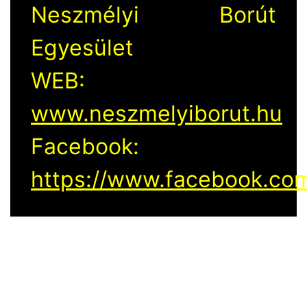
Neszmélyi Borút
Egyesület
WEB:
www.neszmelyiborut.hu
Facebook:
https://www.facebook.com