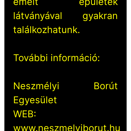
emelt épületek
látványával gyakran
találkozhatunk.
További információ:
Neszmélyi Borút
Egyesület
WEB:
www.neszmelyiborut.hu