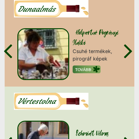
i
Holpertné Pogrányi
Ildikó
pi
Csuhé termékek,
pirográf képek
Schmidt Vilmos