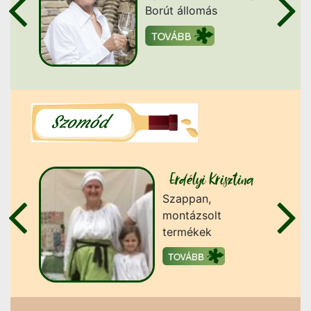
Borút állomás
Erdélyi Krisztina
Szappan,
ékek
montázsolt
termékek