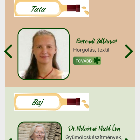
Berendi Zoltánné
Horgolás, textil
zítő
Dr.Molnárné Michl Éva
l Éva
Gyümölcskészítmények,